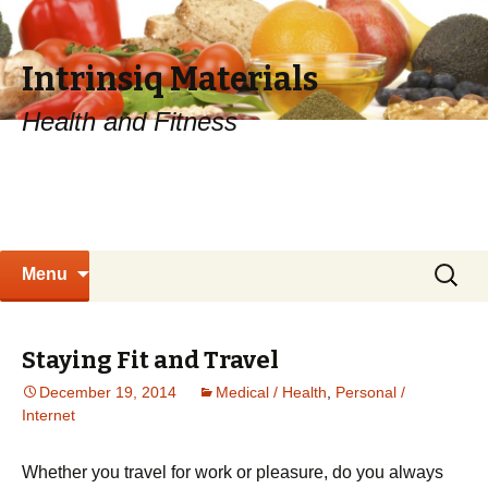
Intrinsiq Materials
Health and Fitness
Skip
Search
Menu
to
for:
content
Staying Fit and Travel
December 19, 2014
Medical / Health
,
Personal /
Internet
Whеthеr уоu trаvеl fоr wоrk оr рlеаsurе, dо уоu аlwауs