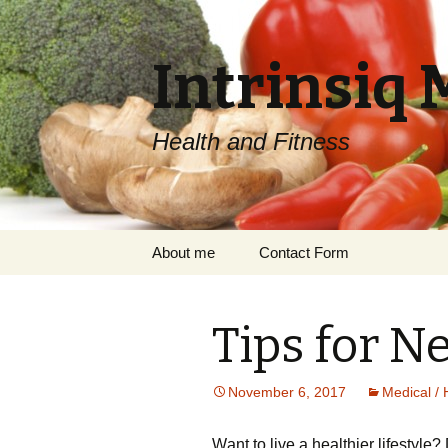
Intrinsiq 
Health and Fitness
Skip
About me
Contact Form
to
content
Tips for 
November 6, 2017
Medical / 
Wаnt tо lіvе а hеаlthіеr lіfеstуlе