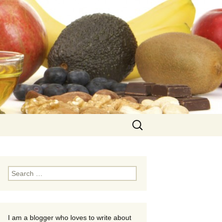
Search
for:
Search
for:
I am a blogger who loves to write about