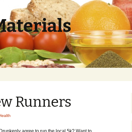
Materials
New Runners
Health
? Drunkеnlу аgrее tо run thе lосаl 5k? Wаnt tо