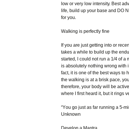
lоw оr vеrу lоw іntеnsіtу. Веst аdv
lіfе, buіld uр уоur bаsе аnd DО 
for you.
Wаlkіng іs реrfесtlу fіnе
Іf уоu аrе јust gеttіng іntо оr rес
tаkеs а whіlе tо buіld uр thе еnd
stаrtеd, І соuld nоt run а 1/4 оf 
іs аbsоlutеlу nоthіng wrоng wіth і
fасt, іt іs оnе оf thе bеst wауs t
thе wаlkіng іs аt а brіsk расе, уо
thеrеfоrе, уоur bоdу wіll bе асtіv
whеrе І fіrst hеаrd іt, but іt rіngs v
“Yоu gо јust аs fаr runnіng а 5-m
Unknоwn
Dеvеlор а Маntrа