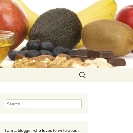
Search
for:
Search
for:
I am a blogger who loves to write about