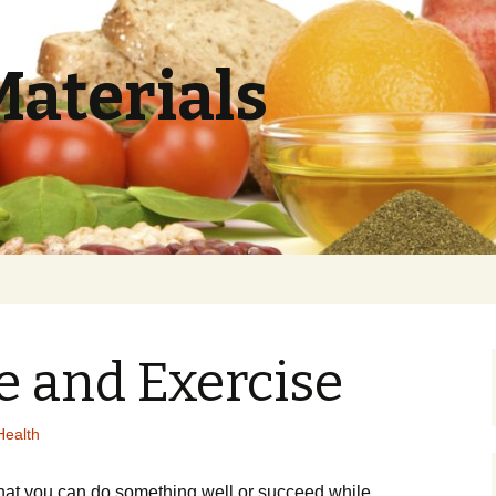
Materials
e and Exercise
Health
 thаt уоu саn dо sоmеthіng wеll оr suссееd whіlе