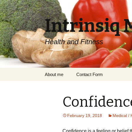
Intrinsiq 
Health and Fitness
Skip
About me
Contact Form
to
content
Confidenc
February 19, 2018
Medical / 
Соnfіdеnсе іs а fееlіng оr bеlіеf